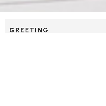
GREETING
ご挨拶
私たちは依頼者にとって
最善の解決を目指します。
まっとうに頑張っている個人や企業が決して馬鹿をみてはな
らないとの想いを基本とし、依頼者に親身に寄り添う応援団
として熱い気持ちを持ちながら、事務所内部で冷静かつ緻密
な分析と討論をチームで徹底的に行うことで依頼者にとって
最善の解決を目指すのが当事務所の永遠の理念です。